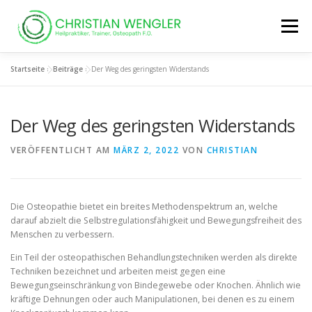
Zum
Inhalt
Menü
springen
Startseite
»
Beiträge
»
Der Weg des geringsten Widerstands
HOME
OSTEOPATHIE
AKUPUNKTUR
Der Weg des geringsten Widerstands
PSYCHOTHERAPIE, TRAUMATHERAPIE UND BERATUNG
VERÖFFENTLICHT AM
MÄRZ 2, 2022
VON
CHRISTIAN
KINDER
MODALITÄTEN
ÜBER MICH
KURSE
Die Osteopathie bietet ein breites Methodenspektrum an, welche
darauf abzielt die Selbstregulationsfähigkeit und Bewegungsfreiheit des
Menschen zu verbessern.
BEITRÄGE
FAQ
Ein Teil der osteopathischen Behandlungstechniken werden als direkte
Techniken bezeichnet und arbeiten meist gegen eine
Bewegungseinschränkung von Bindegewebe oder Knochen. Ähnlich wie
kräftige Dehnungen oder auch Manipulationen, bei denen es zu einem